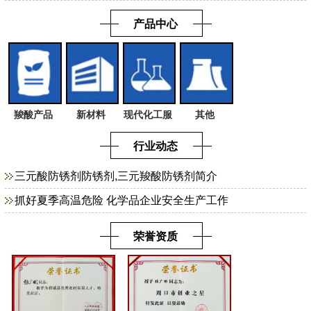
产品中心
羧酸产品
新材料
现代化工服
其他
务
行业动态
三元酸防锈剂防锈剂,三元羧酸防锈剂简介
抓好夏季高温危险 化学品企业安全生产工作
荣誉资质