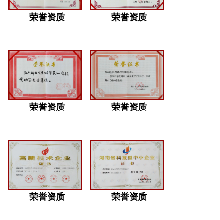
荣誉资质
荣誉资质
荣誉资质
荣誉资质
荣誉资质
荣誉资质