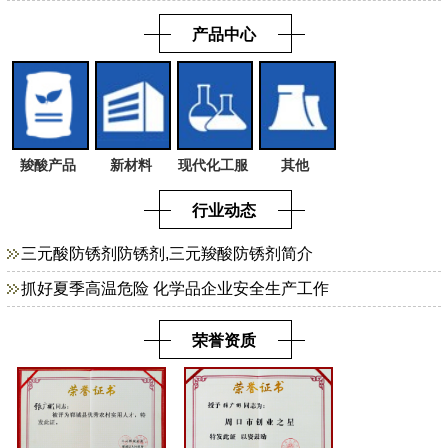
产品中心
羧酸产品
新材料
现代化工服
其他
务
行业动态
三元酸防锈剂防锈剂,三元羧酸防锈剂简介
抓好夏季高温危险 化学品企业安全生产工作
荣誉资质