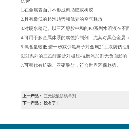
优势
1.在金属表面并不形成树脂膜或树胶
2.具有极低的起泡趋势和优异的空气释放
3.对硬水稳定。以
三乙醇胺
中和的KJ系列水溶液在不
4.可用于多金属体系的腐蚀抑制剂，尤其对
黑色金属
5.氯含量较低,进一步减少氯离子对金属加工液防锈性
6.KJ系列的
三乙醇胺
盐对极压/抗磨添加剂无负面影响
7.可替代有机磷、
亚硝酸盐
，符合世界环保趋势。
上一产品：
三元羧酸防锈单剂
下一产品： 没有了！